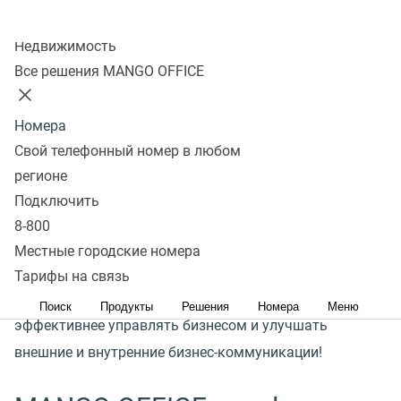
партнёрами
Колл-центр
Недвижимость
Подключить
Все решения MANGO OFFICE
Номера
Более 25 лет на рынке
Свой телефонный номер в любом
регионе
Подключить
8-800
Наша миссия
Местные городские номера
Тарифы на связь
Создавать продукты, которые позволяют
Поиск
Продукты
Решения
Номера
Меню
эффективнее управлять бизнесом и улучшать
внешние и внутренние бизнес-коммуникации!