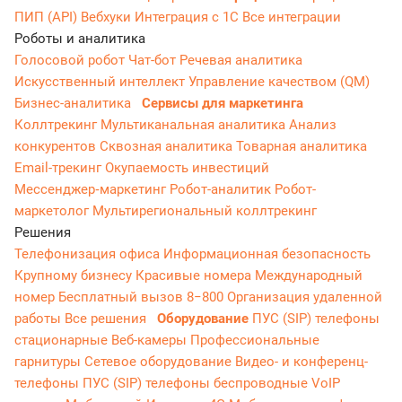
ПИП (API)
Вебхуки
Интеграция с 1С
Все интеграции
Роботы и аналитика
Голосовой робот
Чат-бот
Речевая аналитика
Искусственный интеллект
Управление качеством (QM)
Бизнес-аналитика
Сервисы для маркетинга
Коллтрекинг
Мультиканальная аналитика
Анализ
конкурентов
Сквозная аналитика
Товарная аналитика
Email-трекинг
Окупаемость инвестиций
Мессенджер‑маркетинг
Робот-аналитик
Робот-
маркетолог
Мультирегиональный коллтрекинг
Решения
Телефонизация офиса
Информационная безопасность
Крупному бизнесу
Красивые номера
Международный
номер
Бесплатный вызов 8−800
Организация удаленной
работы
Все решения
Оборудование
ПУС (SIP) телефоны
стационарные
Веб-камеры
Профессиональные
гарнитуры
Сетевое оборудование
Видео- и конференц-
телефоны
ПУС (SIP) телефоны беспроводные
VoIP