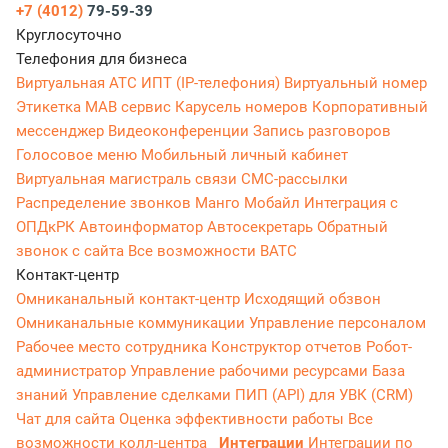
+7 (4012)
79-59-39
Круглосуточно
Телефония для бизнеса
Виртуальная АТС
ИПТ (IP-телефония)
Виртуальный номер
Этикетка
МАВ сервис
Карусель номеров
Корпоративный
мессенджер
Видеоконференции
Запись разговоров
Голосовое меню
Мобильный личный кабинет
Виртуальная магистраль связи
СМС-рассылки
Распределение звонков
Манго Мобайл
Интеграция с
ОПДкРК
Автоинформатор
Автосекретарь
Обратный
звонок с сайта
Все возможности ВАТС
Контакт-центр
Омниканальный контакт-центр
Исходящий обзвон
Омниканальные коммуникации
Управление персоналом
Рабочее место сотрудника
Конструктор отчетов
Робот-
администратор
Управление рабочими ресурсами
База
знаний
Управление сделками
ПИП (API) для УВК (CRM)
Чат для сайта
Оценка эффективности работы
Все
возможности колл-центра
Интеграции
Интеграции по