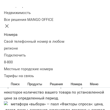
предложения
Основные факторы, влияющие на
Колл-центр
спрос
Ценовая эластичность спроса
Кривая спроса
Что
Недвижимость
важно запомнить
Все решения MANGO OFFICE
← Журнал
По какой цене потребители готовы купить товар? Как
Номера
увеличить объем продаж? Что побуждает клиентов к
Свой телефонный номер в любом
покупке? Изучите факторы спроса, чтобы найти ответы
регионе
на подобные вопросы и правильно выстроить стратегию
Подключить
продаж.
8-800
Что такое спрос?
Местные городские номера
Тарифы на связь
Спрос — это экономический термин, отражающий
Поиск
Продукты
Решения
Номера
Меню
стремление и возможности потребителей купить
некоторое количество вашего товара по установленной
цене за определенный период.